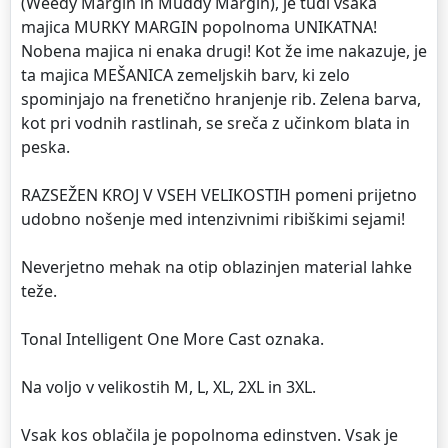
(Weedy Margin in Muddy Margin), je tudi vsaka
majica MURKY MARGIN popolnoma UNIKATNA!
Nobena majica ni enaka drugi! Kot že ime nakazuje, je
ta majica MEŠANICA zemeljskih barv, ki zelo
spominjajo na frenetično hranjenje rib. Zelena barva,
kot pri vodnih rastlinah, se sreča z učinkom blata in
peska.
RAZSEŽEN KROJ V VSEH VELIKOSTIH pomeni prijetno
udobno nošenje med intenzivnimi ribiškimi sejami!
Neverjetno mehak na otip oblazinjen material lahke
teže.
Tonal Intelligent One More Cast oznaka.
Na voljo v velikostih M, L, XL, 2XL in 3XL.
Vsak kos oblačila je popolnoma edinstven. Vsak je