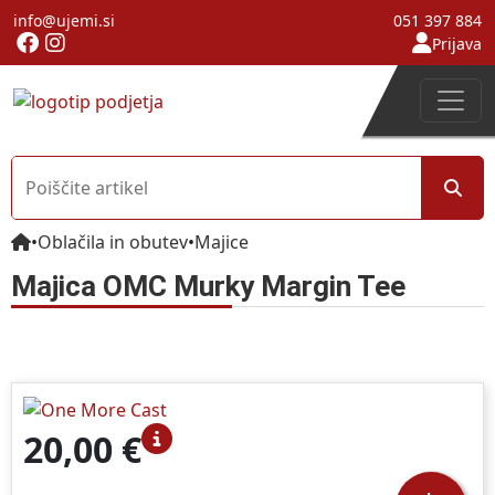
info@ujemi.si
051 397 884
Prijava
•
Oblačila in obutev
•
Majice
Majica OMC Murky Margin Tee
20,00 €