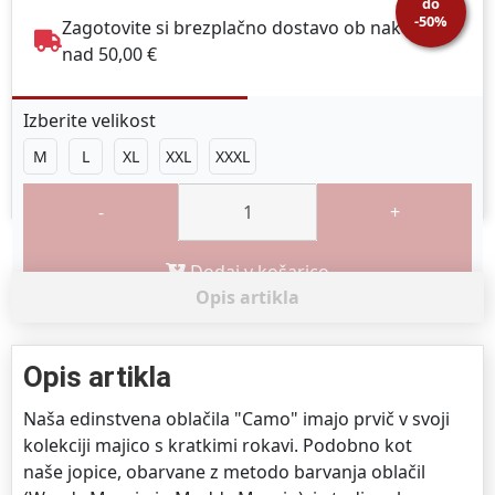
do
-50%
Zagotovite si brezplačno dostavo ob nakupu
nad 50,00 €
Izberite velikost
M
L
XL
XXL
XXXL
-
+
Dodaj v košarico
Opis artikla
Opis artikla
Naša edinstvena oblačila "Camo" imajo prvič v svoji
kolekciji majico s kratkimi rokavi. Podobno kot
naše jopice, obarvane z metodo barvanja oblačil