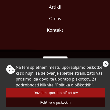
Artikli
O nas
Kontakt
Na tem spletnem mestu uporabljamo piškotke,
© 2024 Copyright Ujemi.si
ki so nujni za delovanje spletne strani, zato vas
prosimo, da dovolite uporabo piškotkov. Za
Politika piškotkov
Splošni pogoji uporabe
podrobnosti kliknite "Politika o piškotkih".
Pravilnik o zasebnosti
Dovolim uporabo piškotkov
Pogoji poslovanja z darilnimi boni
Politika o piškotkih