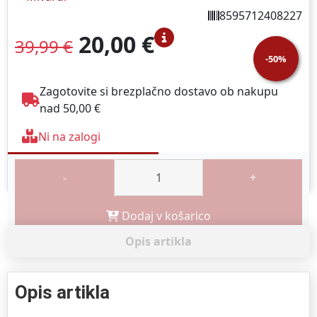
8595712408227
20,00 €
39,99 €
-50%
Zagotovite si brezplačno dostavo ob nakupu
nad 50,00 €
Ni na zalogi
-
+
Dodaj v košarico
Opis artikla
Opis artikla