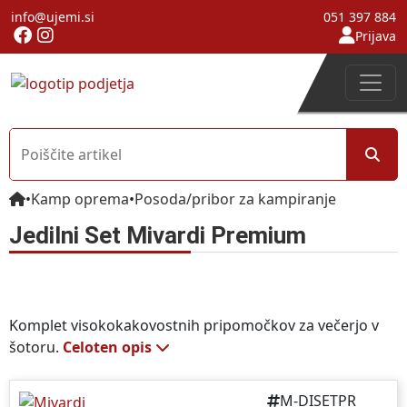
info@ujemi.si
051 397 884
Prijava
•
Kamp oprema
•
Posoda/pribor za kampiranje
Jedilni Set Mivardi Premium
Komplet visokokakovostnih pripomočkov za večerjo v
šotoru.
Celoten opis
M-DISETPR