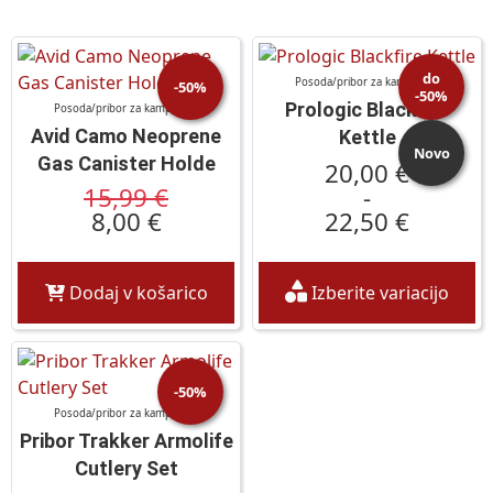
do
Posoda/pribor za kampiranje
-50%
-50%
Prologic Blackfire
Posoda/pribor za kampiranje
Avid Camo Neoprene
Kettle
Novo
Gas Canister Holde
20,00 €
15,99 €
-
8,00 €
22,50 €
Dodaj v košarico
Izberite variacijo
-50%
Posoda/pribor za kampiranje
Pribor Trakker Armolife
Cutlery Set