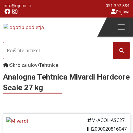
info@ujemi.si
051 397 884
Prijava
•
Skrb za ulov
•
Tehtnice
Analogna Tehtnica Mivardi Hardcore
Scale 27 kg
M-ACOHASC27
2000020816047