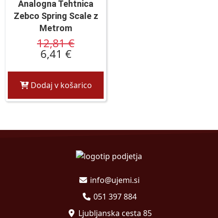
Analogna Tehtnica
Zebco Spring Scale z
Metrom
12,81 €
6,41 €
Dodaj v košarico
info@ujemi.si
051 397 884
Ljubljanska cesta 85