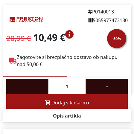
P0140013
5055977473130
10,49 €
20,99 €
-50%
Zagotovite si brezplačno dostavo ob nakupu
nad 50,00 €
-
+
Dodaj v košarico
Opis artikla