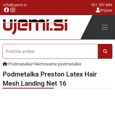
info@ujemi.si
051 397 884
Prijava
•
Podmetalke
•
Tekmovalne podmetalke
Podmetalka Preston Latex Hair
Mesh Landing Net 16