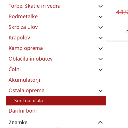
Torbe, škatle in vedra
44,
Podmetalke
Skrb za ulov
Krapolov
Kamp oprema
Oblačila in obutev
Čolni
Akumulatorji
Ostala oprema
Sončna očala
Darilni boni
Znamke