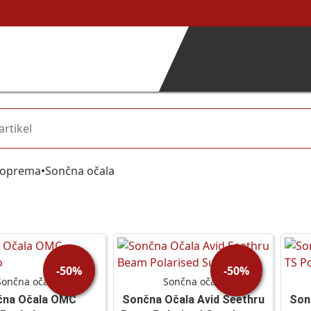
 oprema
•
Sončna očala
-50%
-50%
Sončna očala
Sončna očala
čna Očala OMC
Sončna Očala Avid Seethru
Son