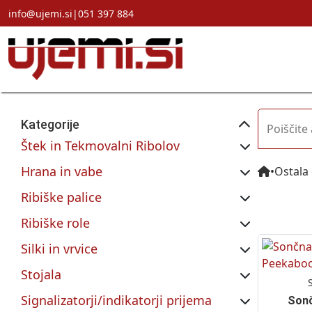
info@ujemi.si
|
051 397 884
Kategorije
Štek in Tekmovalni Ribolov
Hrana in vabe
•
Ostala
Ribiške palice
Ribiške role
Silki in vrvice
Stojala
Signalizatorji/indikatorji prijema
Son