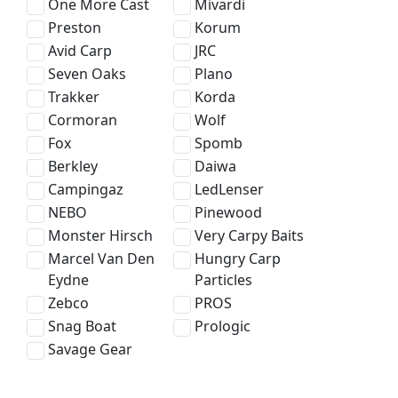
One More Cast
Mivardi
Preston
Korum
Avid Carp
JRC
Seven Oaks
Plano
Trakker
Korda
Cormoran
Wolf
Fox
Spomb
Berkley
Daiwa
Campingaz
LedLenser
NEBO
Pinewood
Monster Hirsch
Very Carpy Baits
Marcel Van Den
Hungry Carp
Eydne
Particles
Zebco
PROS
Snag Boat
Prologic
Savage Gear