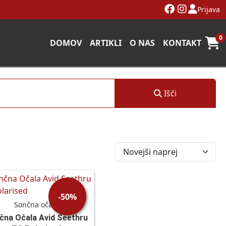
Prijava
0
DOMOV
ARTIKLI
O NAS
KONTAKT
Išči
-50%
Sončna očala
čna Očala Avid Seethru